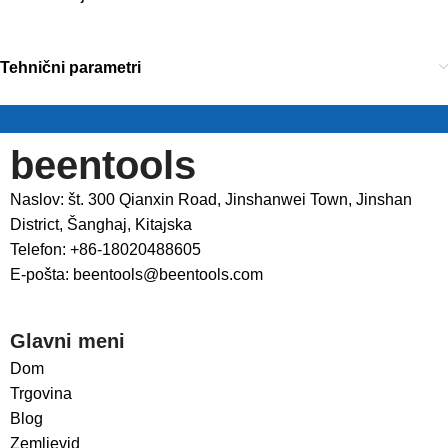
Tehnični parametri
beentools
Naslov: št. 300 Qianxin Road, Jinshanwei Town, Jinshan
District, Šanghaj, Kitajska
Telefon: +86-18020488605
E-pošta: beentools@beentools.com
Glavni meni
Dom
Trgovina
Blog
Zemljevid