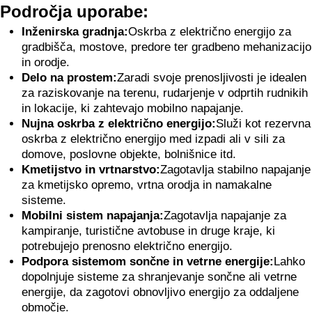
Področja uporabe:
Inženirska gradnja:
Oskrba z električno energijo za
gradbišča, mostove, predore ter gradbeno mehanizacijo
in orodje.
Delo na prostem:
Zaradi svoje prenosljivosti je idealen
za raziskovanje na terenu, rudarjenje v odprtih rudnikih
in lokacije, ki zahtevajo mobilno napajanje.
Nujna oskrba z električno energijo:
Služi kot rezervna
oskrba z električno energijo med izpadi ali v sili za
domove, poslovne objekte, bolnišnice itd.
Kmetijstvo in vrtnarstvo:
Zagotavlja stabilno napajanje
za kmetijsko opremo, vrtna orodja in namakalne
sisteme.
Mobilni sistem napajanja:
Zagotavlja napajanje za
kampiranje, turistične avtobuse in druge kraje, ki
potrebujejo prenosno električno energijo.
Podpora sistemom sončne in vetrne energije:
Lahko
dopolnjuje sisteme za shranjevanje sončne ali vetrne
energije, da zagotovi obnovljivo energijo za oddaljene
območje.