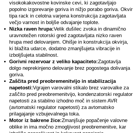
visokokakovostne kovinske cevi, ki zagotavljajo
popolno izgorevanje goriva in nižjo porabo goriva. Okvir
tipa rack in celotna varjena konstrukcija zagotavljata
večjo varnost in boljše odvajanje toplote.
Nizka raven hrupa:
Velik dušilec zvoka in dinamično
uravnotežen rotorski gred zagotavljata nizko raven
hrupa med delovanjem. Ohišje in konstrukcija okvirja,
ki blažita udarce, dodatno zmanjšujeta vibracije in
izboljšujeta stabilnost.
Gorivni rezervoar z veliko kapaciteto:
Zagotavlja
dolgo neprekinjeno delovanje brez pogostega dolivanja
goriva.
Zaščita pred preobremenitvijo in stabilizacija
napetosti:
Vgrajen varovalni stikalo brez varovalke za
zaščito pred preobremenitvijo, kondenzatorski regulator
napetosti za stabilno izhodno moč in sistem AVR
(avtomatski regulator napetosti) za avtomatsko
prilagajanje vzbujevalnega toka.
Motor iz bakrene žice:
Zmanjšuje popačenje valovne
oblike in ima močno zmogljivost preobremenitve, kar