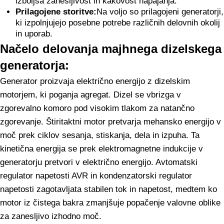
izboljša zanesljivost in kakovost napajanja.
Prilagojene storitve:
Na voljo so prilagojeni generatorji,
ki izpolnjujejo posebne potrebe različnih delovnih okolij
in uporab.
Načelo delovanja majhnega dizelskega
generatorja:
Generator proizvaja električno energijo z dizelskim
motorjem, ki poganja agregat. Dizel se vbrizga v
zgorevalno komoro pod visokim tlakom za natančno
zgorevanje. Štiritaktni motor pretvarja mehansko energijo v
moč prek ciklov sesanja, stiskanja, dela in izpuha. Ta
kinetična energija se prek elektromagnetne indukcije v
generatorju pretvori v električno energijo. Avtomatski
regulator napetosti AVR in kondenzatorski regulator
napetosti zagotavljata stabilen tok in napetost, medtem ko
motor iz čistega bakra zmanjšuje popačenje valovne oblike
za zanesljivo izhodno moč.