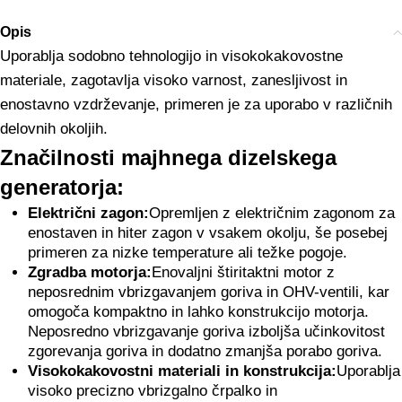
Opis
Uporablja sodobno tehnologijo in visokokakovostne
materiale, zagotavlja visoko varnost, zanesljivost in
enostavno vzdrževanje, primeren je za uporabo v različnih
delovnih okoljih.
Značilnosti majhnega dizelskega
generatorja:
Električni zagon:
Opremljen z električnim zagonom za
enostaven in hiter zagon v vsakem okolju, še posebej
primeren za nizke temperature ali težke pogoje.
Zgradba motorja:
Enovaljni štiritaktni motor z
neposrednim vbrizgavanjem goriva in OHV-ventili, kar
omogoča kompaktno in lahko konstrukcijo motorja.
Neposredno vbrizgavanje goriva izboljša učinkovitost
zgorevanja goriva in dodatno zmanjša porabo goriva.
Visokokakovostni materiali in konstrukcija:
Uporablja
visoko precizno vbrizgalno črpalko in