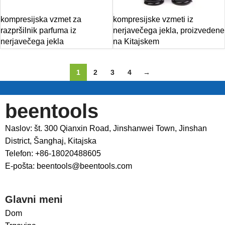
kompresijska vzmet za
kompresijske vzmeti iz
razpršilnik parfuma iz
nerjavečega jekla, proizvedene
nerjavečega jekla
na Kitajskem
1
2
3
4
→
beentools
Naslov: št. 300 Qianxin Road, Jinshanwei Town, Jinshan
District, Šanghaj, Kitajska
Telefon: +86-18020488605
E-pošta: beentools@beentools.com
Glavni meni
Dom