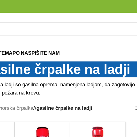
ITEMAP
O NAS
PIŠITE NAM
silne črpalke na ladji
a ladji so gasilna oprema, namenjena ladjam, da zagotovijo 
 požara na krovu.
morska črpalka
/
gasilne črpalke na ladji