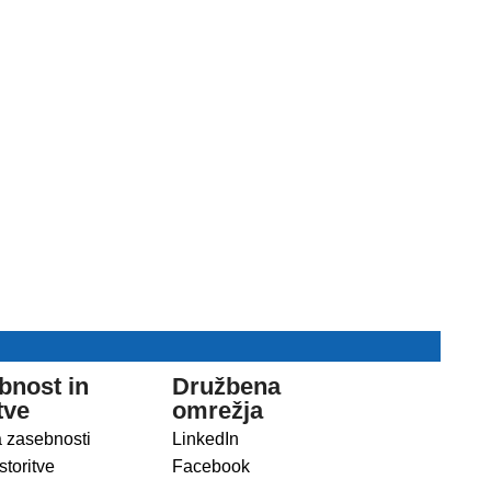
bnost in
Družbena
tve
omrežja
a zasebnosti
LinkedIn
storitve
Facebook