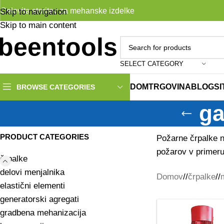
Celovita storitev za mehanske izdelke
Skip to navigation
Skip to main content
SELECT CATEGORY
DOM
TRGOVINA
BLOG
S
BROWSE CATEGORIES
ga
PRODUCT CATEGORIES
Požarne črpalke n
požarov v primeru
črpalke
delovi menjalnika
Domov
/
črpalke
/
elastični elementi
generatorski agregati
gradbena mehanizacija