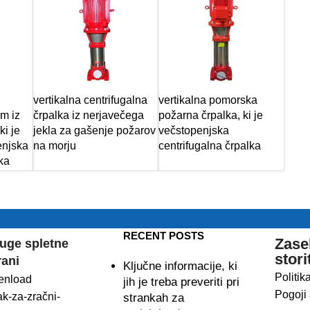
vertikalna centrifugalna
vertikalna pomorska
em iz
črpalka iz nerjavečega
požarna črpalka, ki je
ki je
jekla za gašenje požarov
večstopenjska
enjska
na morju
centrifugalna črpalka
ka
RECENT POSTS
Zase
uge spletne
stori
rani
Ključne informacije, ki
Politik
enload
jih je treba preveriti pri
Pogoji 
ak-za-zračni-
strankah za