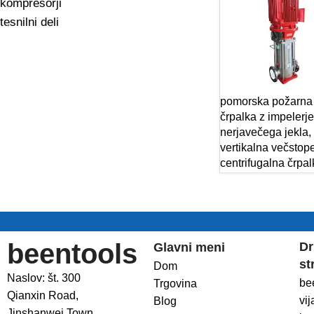
kompresorji
tesnilni deli
pomorska požarna
črpalka z impelerj
nerjavečega jekla, 
vertikalna večstop
centrifugalna črpal
beentools
Dr
Glavni meni
st
Dom
Naslov: št. 300
be
Trgovina
Qianxin Road,
vij
Blog
Jinshanwei Town,