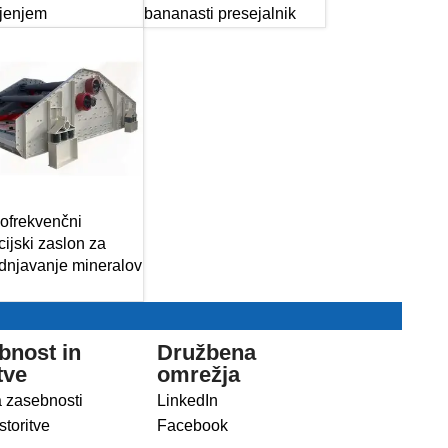
ljenjem
bananasti presejalnik
ofrekvenčni
cijski zaslon za
dnjavanje mineralov
bnost in
Družbena
tve
omrežja
a zasebnosti
LinkedIn
storitve
Facebook