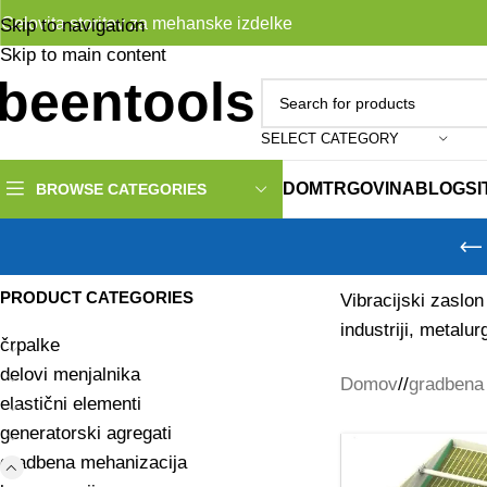
Celovita storitev za mehanske izdelke
Skip to navigation
Skip to main content
SELECT CATEGORY
DOM
TRGOVINA
BLOG
S
BROWSE CATEGORIES
PRODUCT CATEGORIES
Vibracijski zaslon 
industriji, metalur
črpalke
delovi menjalnika
Domov
/
gradbena
elastični elementi
generatorski agregati
gradbena mehanizacija