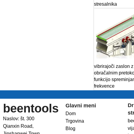
stresalnika
vibrirajoči zaslon z
obračalnim pretok
funkcijo spreminja
frekvence
beentools
Dr
Glavni meni
st
Dom
Naslov: št. 300
be
Trgovina
Qianxin Road,
vij
Blog
Jinshanwei Town,