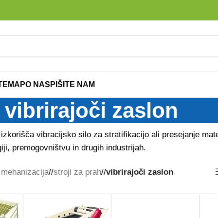
ITEMAP
O NAS
PIŠITE NAM
vibrirajoči zaslon
izkorišča vibracijsko silo za stratifikacijo ali presejanje mat
giji, premogovništvu in drugih industrijah.
 mehanizacija
/
stroji za prah
/
vibrirajoči zaslon