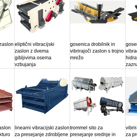
 zaslon
eliptični vibracijski
gosenica drobilnik in
gose
zaslon z dvema
vibrirajoči zaslon s trojno
vibra
gibljivima osema
mrežo
hidra
vzbujanja
zazn
zaslon
linearni vibracijski zaslon
trommel sito za
vibri
kturo
za presejanje zdrobljene
presejanje srednje in
za pr