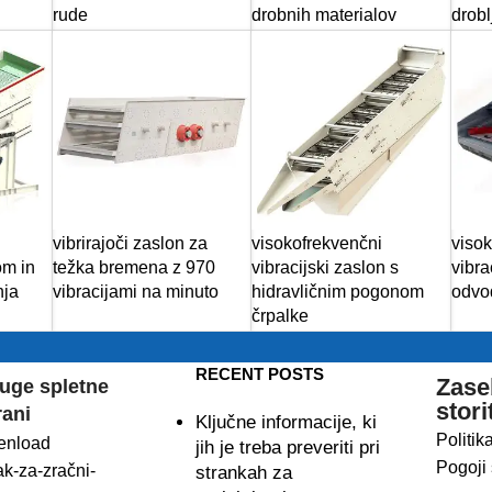
rude
drobnih materialov
drob
vibrirajoči zaslon za
visokofrekvenčni
visok
om in
težka bremena z 970
vibracijski zaslon s
vibra
nja
vibracijami na minuto
hidravličnim pogonom
odvo
črpalke
RECENT POSTS
Zase
uge spletne
stori
rani
Ključne informacije, ki
Politik
enload
jih je treba preveriti pri
Pogoji 
ak-za-zračni-
strankah za