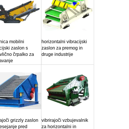
nica mobilni
horizontalni vibracijski
cijski zaslon s
zaslon za premog in
vlično črpalko za
druge industrije
avanje
rajoči grizzly zaslon
vibrirajoči vzbujevalnik
esejanje pred
za horizontalni in