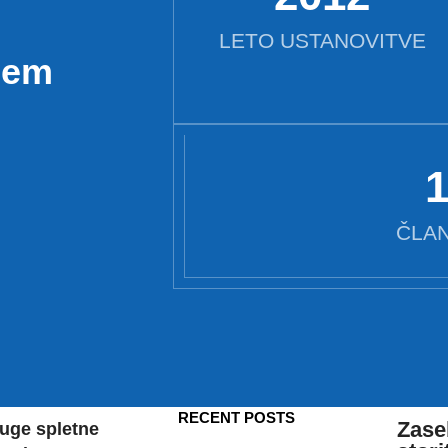
LETO USTANOVITVE
vsem
ČLAN
RECENT POSTS
Zase
uge spletne