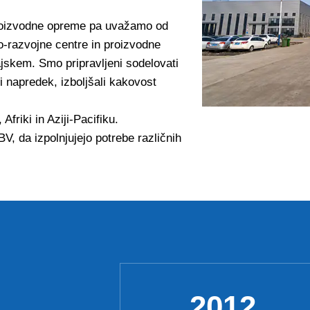
 proizvodne opreme pa uvažamo od
o-razvojne centre in proizvodne
jskem. Smo pripravljeni sodelovati
li napredek, izboljšali kakovost
friki in Aziji-Pacifiku.
BV, da izpolnjujejo potrebe različnih
2012