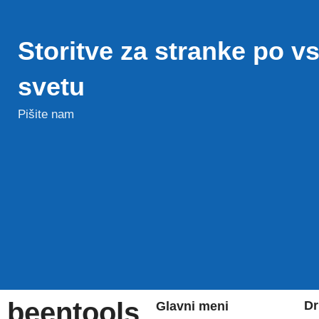
Storitve za stranke po 
svetu
Pišite nam
beentools
Dr
Glavni meni