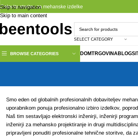
Celovita storitev za mehanske izdelke
Skip to navigation
Skip to main content
SELECT CATEGORY
DOM
TRGOVINA
BLOG
S
BROWSE CATEGORIES
Smo eden od globalnih profesionalnih dobaviteljev mehans
uporabnikom ponuja profesionalno izbiro izdelkov, poprod
Naš tim sestavljajo elektronski inženirji, inženirji program
inženirji za mehansko projektiranje in drugi multidiscipl
pripravljeni ponuditi profesionalne tehnične storitve, da 