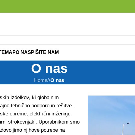
ITEMAP
O NAS
PIŠITE NAM
O nas
Home
/
O nas
kih izdelkov, ki globalnim
ajno tehnično podporo in rešitve.
ske opreme, električni inženirji,
inarni strokovnjaki. Uporabnikom smo
zadovoljimo njihove potrebe na