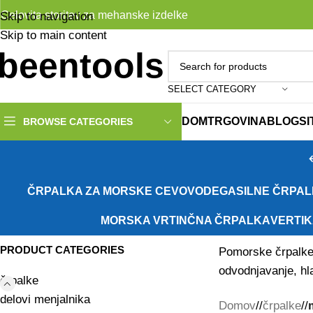
Celovita storitev za mehanske izdelke
Skip to navigation
Skip to main content
SELECT CATEGORY
DOM
TRGOVINA
BLOG
S
BROWSE CATEGORIES
ČRPALKA ZA MORSKE CEVOVODE
GASILNE ČRPAL
MORSKA VRTINČNA ČRPALKA
VERTI
PRODUCT CATEGORIES
Pomorske črpalke 
odvodnjavanje, hl
črpalke
delovi menjalnika
Domov
/
črpalke
/