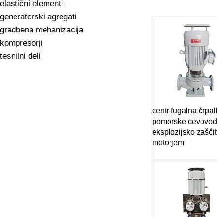
elastični elementi
generatorski agregati
gradbena mehanizacija
kompresorji
tesnilni deli
centrifugalna črpal
pomorske cevovod
eksplozijsko zašči
motorjem