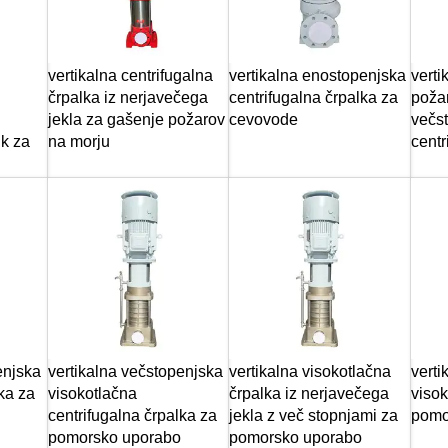
vertikalna centrifugalna
vertikalna enostopenjska
vert
črpalka iz nerjavečega
centrifugalna črpalka za
požar
jekla za gašenje požarov
cevovode
večs
lk za
na morju
centr
enjska
vertikalna večstopenjska
vertikalna visokotlačna
verti
ka za
visokotlačna
črpalka iz nerjavečega
visok
centrifugalna črpalka za
jekla z več stopnjami za
pomor
pomorsko uporabo
pomorsko uporabo