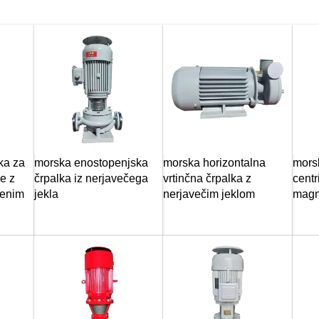
ka za
morska enostopenjska
morska horizontalna
mors
e z
črpalka iz nerjavečega
vrtinčna črpalka z
centr
tenim
jekla
nerjavečim jeklom
magn