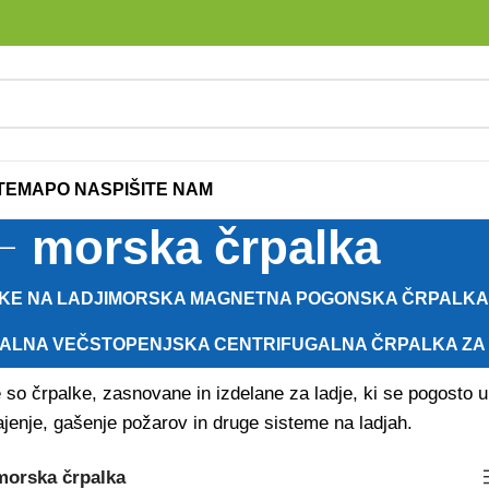
ITEMAP
O NAS
PIŠITE NAM
morska črpalka
KE NA LADJI
MORSKA MAGNETNA POGONSKA ČRPALKA
KALNA VEČSTOPENJSKA CENTRIFUGALNA ČRPALKA Z
so črpalke, zasnovane in izdelane za ladje, ki se pogosto u
ajenje, gašenje požarov in druge sisteme na ladjah.
morska črpalka