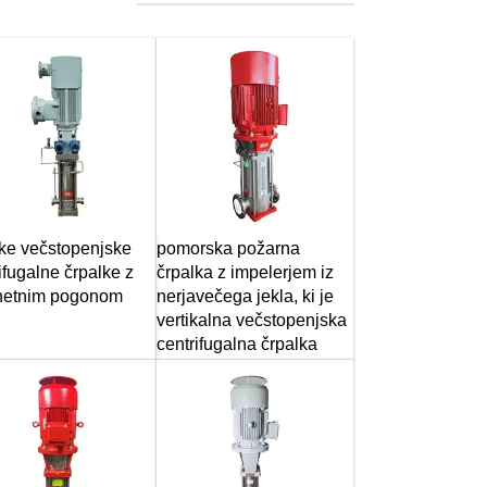
ke večstopenjske
pomorska požarna
ifugalne črpalke z
črpalka z impelerjem iz
etnim pogonom
nerjavečega jekla, ki je
vertikalna večstopenjska
centrifugalna črpalka