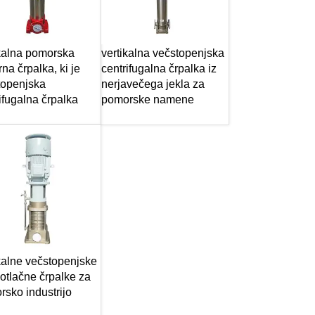
ikalna pomorska
vertikalna večstopenjska
na črpalka, ki je
centrifugalna črpalka iz
topenjska
nerjavečega jekla za
ifugalna črpalka
pomorske namene
kalne večstopenjske
otlačne črpalke za
sko industrijo