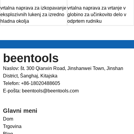
vrtalna naprava za izkopavanje
vrtalna naprava za vrtanje v
eksplozivnih lukenj za izredno
globino za učinkovito delo v
hladna okolja
odprtem rudniku
beentools
Naslov: št. 300 Qianxin Road, Jinshanwei Town, Jinshan
District, Šanghaj, Kitajska
Telefon: +86-18020488605
E-pošta: beentools@beentools.com
Glavni meni
Dom
Trgovina
Blog