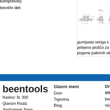
kompresorji
tesnilni deli
gumijasta veriga s
pritrjeno ploščo za
pogone pakirnih st
beentools
Dr
Glavni meni
st
Dom
Naslov: št. 300
be
Trgovina
Qianxin Road,
vij
Blog
Jinshanwei Town,