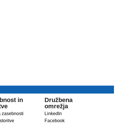
bnost in
Družbena
tve
omrežja
a zasebnosti
LinkedIn
storitve
Facebook