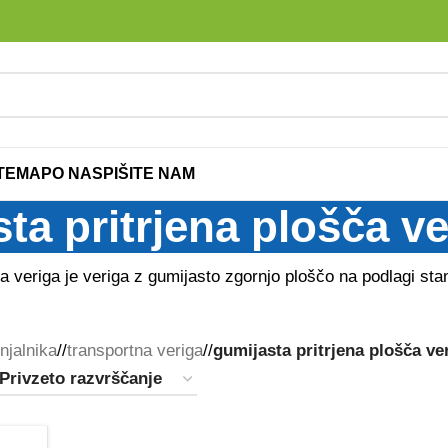
ITEMAP
O NAS
PIŠITE NAM
ta pritrjena plošča ve
a veriga je veriga z gumijasto zgornjo ploščo na podlagi sta
njalnika
/
transportna veriga
/
gumijasta pritrjena plošča ve