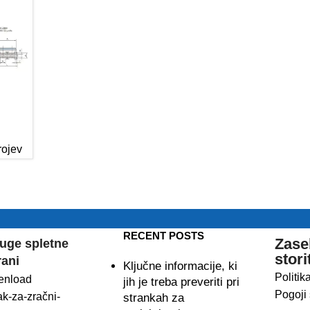
rojev
RECENT POSTS
Zase
uge spletne
stori
rani
Ključne informacije, ki
Politik
enload
jih je treba preveriti pri
Pogoji 
ak-za-zračni-
strankah za