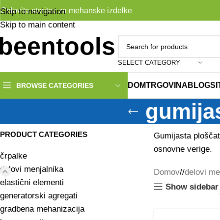
Celovita storitev za mehanske izdelke
Skip to navigation
Skip to main content
SELECT CATEGORY
DOM
TRGOVINA
BLOG
S
BROWSE CATEGORIES
gumijas
PRODUCT CATEGORIES
Gumijasta ploščat
osnovne verige.
črpalke
delovi menjalnika
Domov
/
delovi me
elastični elementi
Show sidebar
generatorski agregati
gradbena mehanizacija