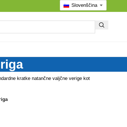
Slovenščina
riga
ndardne kratke natančne valjčne verige kot
riga