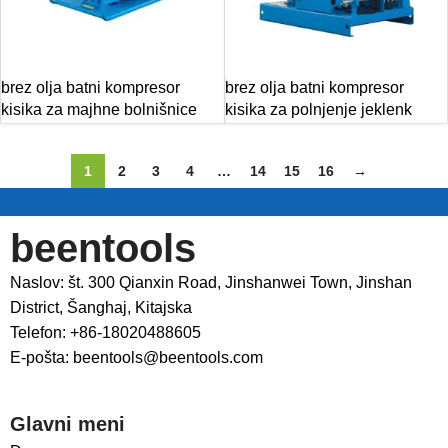
brez olja batni kompresor
brez olja batni kompresor
kisika za majhne bolnišnice
kisika za polnjenje jeklenk
1
2
3
4
…
14
15
16
→
beentools
Naslov: št. 300 Qianxin Road, Jinshanwei Town, Jinshan
District, Šanghaj, Kitajska
Telefon: +86-18020488605
E-pošta: beentools@beentools.com
Glavni meni