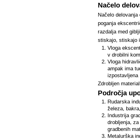
Načelo delov
Načelo delovanja 
poganja ekscentrič
razdalja med giblj
stiskajo, stiskajo
Vloga ekscent
v drobilni kom
Vloga hidravli
ampak ima tud
izpostavljena
Zdrobljen material
Področja upo
Rudarska indus
železa, bakra,
Industrija gra
drobljenja, za
gradbenih mat
Metalurška ind