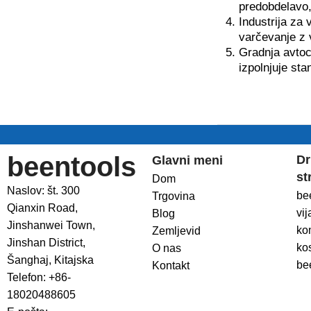
predobdelavo, 
Industrija za 
varčevanje z v
Gradnja avtoce
izpolnjuje sta
beentools
Dr
Glavni meni
st
Dom
Naslov: št. 300
be
Trgovina
Qianxin Road,
vij
Blog
Jinshanwei Town,
ko
Zemljevid
Jinshan District,
ko
O nas
Šanghaj, Kitajska
be
Kontakt
Telefon: +86-
18020488605