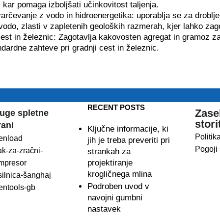
kar pomaga izboljšati učinkovitost taljenja.
varčevanje z vodo in hidroenergetika: uporablja se za droblje
odo, zlasti v zapletenih geoloških razmerah, kjer lahko zago
st in železnic: Zagotavlja kakovosten agregat in gramoz za g
ndardne zahteve pri gradnji cest in železnic.
RECENT POSTS
Zase
uge spletne
stori
rani
Ključne informacije, ki
Politik
enload
jih je treba preveriti pri
Pogoji 
ak-za-zračni-
strankah za
projektiranje
mpresor
krogličnega mlina
silnica-šanghaj
Podroben uvod v
entools-gb
navojni gumbni
nastavek