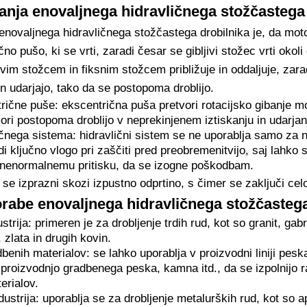
anja enovaljnega hidravličnega stožčastega 
enovaljnega hidravličnega stožčastega drobilnika je, da moto
no pušo, ki se vrti, zaradi česar se gibljivi stožec vrti okoli
ivim stožcem in fiksnim stožcem približuje in oddaljuje, zar
 in udarjajo, tako da se postopoma droblijo.
rične puše: ekscentrična puša pretvori rotacijsko gibanje mo
ori postopoma droblijo v neprekinjenem iztiskanju in udarjan
čnega sistema: hidravlični sistem se ne uporablja samo za na
i ključno vlogo pri zaščiti pred preobremenitvijo, saj lahko
 nenormalnemu pritisku, da se izogne poškodbam.
 se izprazni skozi izpustno odprtino, s čimer se zaključi cel
rabe enovaljnega hidravličnega stožčastega
trija: primeren je za drobljenje trdih rud, kot so granit, gabr
 zlata in drugih kovin.
dbenih materialov: se lahko uporablja v proizvodni liniji peska
 proizvodnjo gradbenega peska, kamna itd., da se izpolnijo r
erialov.
ustrija: uporablja se za drobljenje metalurških rud, kot so 