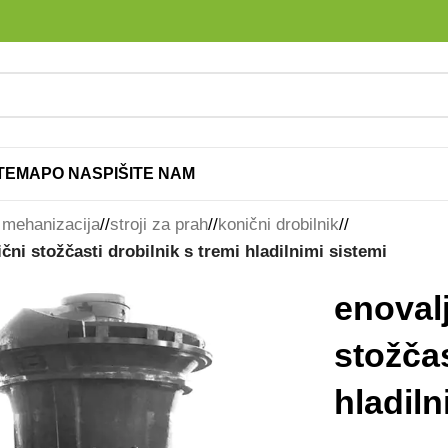
ITEMAP
O NAS
PIŠITE NAM
 mehanizacija
/
stroji za prah
/
konični drobilnik
/
ični stožčasti drobilnik s tremi hladilnimi sistemi
enovalj
stožčas
hladiln