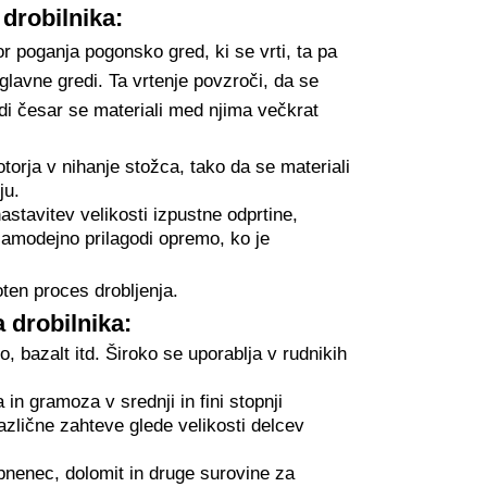
drobilnika:
r poganja pogonsko gred, ki se vrti, ta pa
 glavne gredi. Ta vrtenje povzroči, da se
adi česar se materiali med njima večkrat
torja v nihanje stožca, tako da se materiali
ju.
stavitev velikosti izpustne odprtine,
 samodejno prilagodi opremo, ko je
oten proces drobljenja.
 drobilnika:
o, bazalt itd. Široko se uporablja v rudnikih
 in gramoza v srednji in fini stopnji
azlične zahteve glede velikosti delcev
apnenec, dolomit in druge surovine za