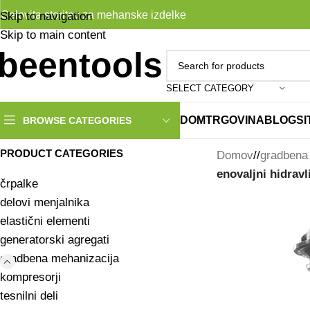
Celovita storitev za mehanske izdelke
Skip to navigation
Skip to main content
SELECT CATEGORY
DOM
TRGOVINA
BLOG
S
BROWSE CATEGORIES
PRODUCT CATEGORIES
Domov
/
gradbena
enovaljni hidravl
črpalke
delovi menjalnika
elastični elementi
generatorski agregati
gradbena mehanizacija
kompresorji
tesnilni deli