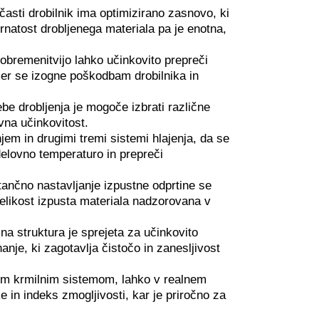
žčasti drobilnik ima optimizirano zasnovo, ki
zrnatost drobljenega materiala pa je enotna,
obremenitvijo lahko učinkovito prepreči
imer se izogne poškodbam drobilnika in
ebe drobljenja je mogoče izbrati različne
ovna učinkovitost.
jem in drugimi tremi sistemi hlajenja, da se
delovno temperaturo in prepreči
tančno nastavljanje izpustne odprtine se
velikost izpusta materiala nadzorovana v
čna struktura je sprejeta za učinkovito
nje, ki zagotavlja čistočo in zanesljivost
kim krmilnim sistemom, lahko v realnem
 in indeks zmogljivosti, kar je priročno za