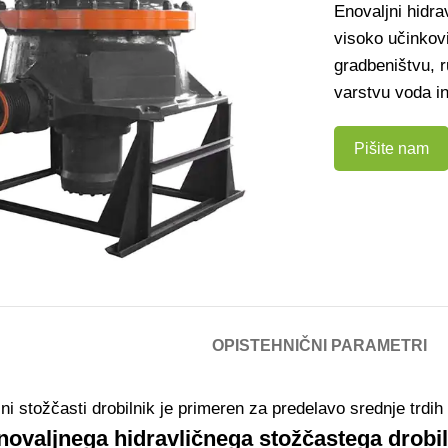
Enovaljni hidra
visoko učinkovi
gradbeništvu, r
varstvu voda in
Pišite nam
OPIS
TEHNIČNI PARAMETRI
ni stožčasti drobilnik je primeren za predelavo srednje trdih d
novaljnega hidravličnega stožčastega drobil