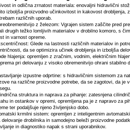
vost in odlična zrnatost materiala: enovaljni hidravlični sto
to izboljša proizvodno učinkovitost in kakovost drobljenja, 
trebam različnih uporab.
preobremenitvijo z železom: Vgrajen sistem zaščite pred pre
ali drugih težko lomljivih materialov v drobilno komoro, s č
ost in varnost opreme.
scentričnost: Glede na lastnosti različnih materialov in potr
tričnosti, da se optimizira učinek drobljenja in izboljša del
de hlajenja: opremljen z zračnim, vodnim, električnim hlajen
oprema pri delovanju z visoko obremenitvijo ohrani stabilno 
astavljanje izpustne odprtine: s hidravličnim sistemom za na
dzove na različne proizvodne potrebe, da se zagotovi, da je 
segu.
indrična struktura in naprava za pihanje: zatesnjena cilindri
ahu in ostankov v opremi, opremljena pa je z napravo za piha
eme ter podaljšuje njeno življenjsko dobo.
matski krmilni sistem: opremljen z inteligentnim avtomats
 delovanje drobilnika in samodejno beleži proizvodne podatke
vljanje in diagnostiko napak s strani uporabnikov.