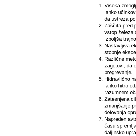
Visoka zmoglji
lahko učinkovi
da ustreza po
Zaščita pred 
vstop železa 
izboljša trajn
Nastavljiva ek
stopnje ekscen
Različne meto
zagotovi, da 
pregrevanje.
Hidravlično n
lahko hitro o
razumnem ob
Zatesnjena cil
zmanjšanje pr
delovanja opr
Napreden avto
času spremlja
daljinsko upra