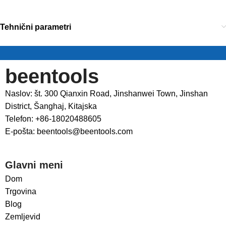
Tehnični parametri
beentools
Naslov: št. 300 Qianxin Road, Jinshanwei Town, Jinshan
District, Šanghaj, Kitajska
Telefon: +86-18020488605
E-pošta: beentools@beentools.com
Glavni meni
Dom
Trgovina
Blog
Zemljevid