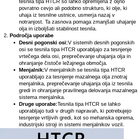
tesnila tipa HTCR so lahko opremljena z oljno
povratno cevjo ali podobno strukturo, ki olje, ki
uhaja iz tesnilne ustnice, usmerja nazaj v
notranjost. Ta zasnova pomaga zmanjšati uhajanje
olja in izboljšati stabilnost tesnila.
Področja uporabe
Desni pogonski osi:
V sistemih desnih pogonskih
osi se tesnila tipa HTCR uporabljajo za tesnjenje
vrtečega dela osi, preprečevanje uhajanja olja in
ohranjanje čistoče ležajnega območja.
Menjalnik:
V menjalnikih se tesnila tipa HTCR
uporabljajo za tesnjenje mazalnega olja znotraj
menjalnika, preprečevanje uhajanja olja iz tesnila
gredi in ohranjanje pravilnega delovanja mazalnega
sistema menjalnika.
Druge uporabe:
Tesnila tipa HTCR se lahko
uporabljajo tudi v drugih napravah, ki potrebujejo
tesnjenje vrtljivih gredi, kot so mehanska oprema,
industrijski stroji in sistemi menjalnikov vozil.