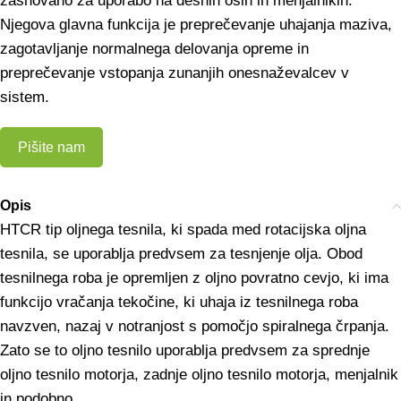
zasnovano za uporabo na desnih osih in menjalnikih.
Njegova glavna funkcija je preprečevanje uhajanja maziva,
zagotavljanje normalnega delovanja opreme in
preprečevanje vstopanja zunanjih onesnaževalcev v
sistem.
Pišite nam
Opis
HTCR tip oljnega tesnila, ki spada med rotacijska oljna
tesnila, se uporablja predvsem za tesnjenje olja. Obod
tesnilnega roba je opremljen z oljno povratno cevjo, ki ima
funkcijo vračanja tekočine, ki uhaja iz tesnilnega roba
navzven, nazaj v notranjost s pomočjo spiralnega črpanja.
Zato se to oljno tesnilo uporablja predvsem za sprednje
oljno tesnilo motorja, zadnje oljno tesnilo motorja, menjalnik
in podobno.