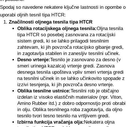
Spodaj so navedene nekatere ključne lastnosti in opombe o
uporabi oljnih tesnil tipa HTCR:
Značilnosti oljnega tesnila tipa HTCR
Oblika rotacijskega oljnega tesnila:
Oljna tesnila
tipa HTCR so posebej zasnovana za rotacijski
sistem gredi, ki se lahko prilagodi tesnilnim
zahtevam, ki jih povzroča rotacijsko gibanje gredi,
in zagotavlja stabilen in zanesljiv tesnilni učinek.
Desno vrtenje:
Tesnilo je zasnovano za desno (v
smeri urinega kazalca) vrtenje gredi. Zasnova
desnega tesnila upošteva vpliv smeri vrtenja gredi
na tesnilni učinek in se lahko učinkovito spopade z
izzivi tesnjenja, ki jih povzroča desno vrtenje.
Oblika tesnilne ustnice:
Tesnilni rob je običajno
izdelan iz visoko elastičnih materialov (npr. Viton,
Amino Rubber itd.) z dobro odpornostjo proti obrabi
in olju. Oblika tesnilnega roba zagotavlja, da oljno
tesnilo tvori tesno tesnilo na vrtljivem gredi.
Izbirna funkcija vračanja olja:
Nekatera oljna