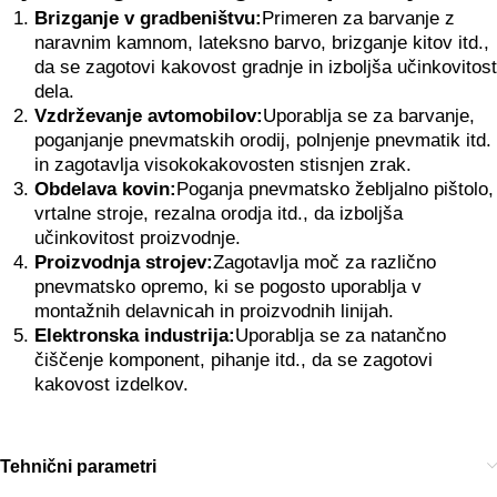
Brizganje v gradbeništvu:
Primeren za barvanje z
naravnim kamnom, lateksno barvo, brizganje kitov itd.,
da se zagotovi kakovost gradnje in izboljša učinkovitost
dela.
Vzdrževanje avtomobilov:
Uporablja se za barvanje,
poganjanje pnevmatskih orodij, polnjenje pnevmatik itd.
in zagotavlja visokokakovosten stisnjen zrak.
Obdelava kovin:
Poganja pnevmatsko žebljalno pištolo,
vrtalne stroje, rezalna orodja itd., da izboljša
učinkovitost proizvodnje.
Proizvodnja strojev:
Zagotavlja moč za različno
pnevmatsko opremo, ki se pogosto uporablja v
montažnih delavnicah in proizvodnih linijah.
Elektronska industrija:
Uporablja se za natančno
čiščenje komponent, pihanje itd., da se zagotovi
kakovost izdelkov.
Tehnični parametri