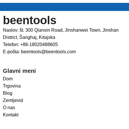
beentools
Naslov: št. 300 Qianxin Road, Jinshanwei Town, Jinshan
District, Šanghaj, Kitajska
Telefon: +86-18020488605
E-pošta: beentools@beentools.com
Glavni meni
Dom
Trgovina
Blog
Zemljevid
O nas
Kontakt