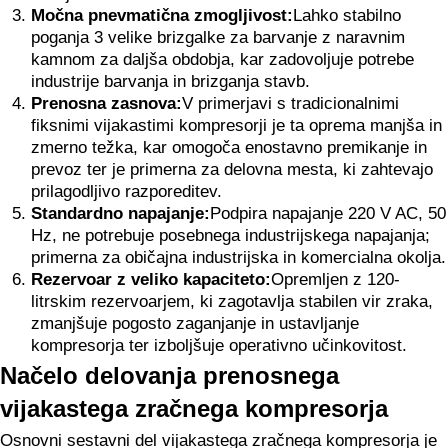
Močna pnevmatična zmogljivost:
Lahko stabilno
poganja 3 velike brizgalke za barvanje z naravnim
kamnom za daljša obdobja, kar zadovoljuje potrebe
industrije barvanja in brizganja stavb.
Prenosna zasnova:
V primerjavi s tradicionalnimi
fiksnimi vijakastimi kompresorji je ta oprema manjša in
zmerno težka, kar omogoča enostavno premikanje in
prevoz ter je primerna za delovna mesta, ki zahtevajo
prilagodljivo razporeditev.
Standardno napajanje:
Podpira napajanje 220 V AC, 50
Hz, ne potrebuje posebnega industrijskega napajanja;
primerna za običajna industrijska in komercialna okolja.
Rezervoar z veliko kapaciteto:
Opremljen z 120-
litrskim rezervoarjem, ki zagotavlja stabilen vir zraka,
zmanjšuje pogosto zaganjanje in ustavljanje
kompresorja ter izboljšuje operativno učinkovitost.
Načelo delovanja prenosnega
vijakastega zračnega kompresorja
Osnovni sestavni del vijakastega zračnega kompresorja je