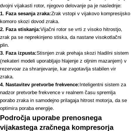
dvojni vijakasti rotor, njegovo delovanje pa je naslednje:
1. Faza sesanja zraka:
Zrak vstopi v vijakovo kompresijsko
komoro skozi dovod zraka.
2. Faza stiskanja:
Vijačni rotor se vrti z visoko hitrostjo,
zrak pa se neprekinjeno stiska, da nastane visokotlačni
plin.
3. Faza izpusta:
Stisnjen zrak prehaja skozi hladilni sistem
(nekateri modeli uporabljajo hlajenje z oljnim mazanjem) v
rezervoar za shranjevanje, kar zagotavlja stabilen vir
zraka.
4. Nastavitev pretvorbe frekvence:
Inteligentni sistem za
nadzor pretvorbe frekvence v realnem času spremlja
porabo zraka in samodejno prilagaja hitrost motorja, da se
optimira poraba energije.
Področja uporabe prenosnega
vijakastega zračnega kompresorja