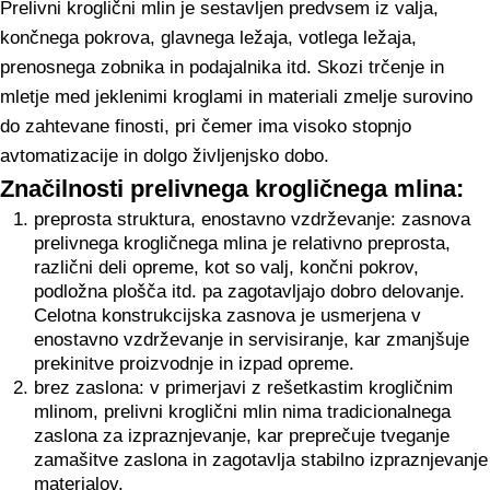
Prelivni kroglični mlin je sestavljen predvsem iz valja,
končnega pokrova, glavnega ležaja, votlega ležaja,
prenosnega zobnika in podajalnika itd. Skozi trčenje in
mletje med jeklenimi kroglami in materiali zmelje surovino
do zahtevane finosti, pri čemer ima visoko stopnjo
avtomatizacije in dolgo življenjsko dobo.
Značilnosti prelivnega krogličnega mlina:
preprosta struktura, enostavno vzdrževanje: zasnova
prelivnega krogličnega mlina je relativno preprosta,
različni deli opreme, kot so valj, končni pokrov,
podložna plošča itd. pa zagotavljajo dobro delovanje.
Celotna konstrukcijska zasnova je usmerjena v
enostavno vzdrževanje in servisiranje, kar zmanjšuje
prekinitve proizvodnje in izpad opreme.
brez zaslona: v primerjavi z rešetkastim krogličnim
mlinom, prelivni kroglični mlin nima tradicionalnega
zaslona za izpraznjevanje, kar preprečuje tveganje
zamašitve zaslona in zagotavlja stabilno izpraznjevanje
materialov.