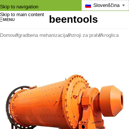
Slovenščina
Skip to navigation
Skip to main content
MENU
Domov
/
gradbena mehanizacija
/
stroji za prah
/
kroglica