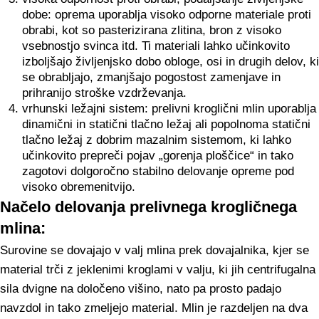
dobe: oprema uporablja visoko odporne materiale proti
obrabi, kot so pasterizirana zlitina, bron z visoko
vsebnostjo svinca itd. Ti materiali lahko učinkovito
izboljšajo življenjsko dobo obloge, osi in drugih delov, ki
se obrabljajo, zmanjšajo pogostost zamenjave in
prihranijo stroške vzdrževanja.
vrhunski ležajni sistem: prelivni kroglični mlin uporablja
dinamični in statični tlačno ležaj ali popolnoma statični
tlačno ležaj z dobrim mazalnim sistemom, ki lahko
učinkovito prepreči pojav „gorenja ploščice“ in tako
zagotovi dolgoročno stabilno delovanje opreme pod
visoko obremenitvijo.
Načelo delovanja prelivnega krogličnega
mlina:
Surovine se dovajajo v valj mlina prek dovajalnika, kjer se
material trči z jeklenimi kroglami v valju, ki jih centrifugalna
sila dvigne na določeno višino, nato pa prosto padajo
navzdol in tako zmeljejo material. Mlin je razdeljen na dva