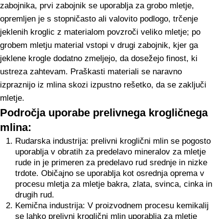
zabojnika, prvi zabojnik se uporablja za grobo mletje,
opremljen je s stopničasto ali valovito podlogo, trčenje
jeklenih kroglic z materialom povzroči veliko mletje; po
grobem mletju material vstopi v drugi zabojnik, kjer ga
jeklene krogle dodatno zmeljejo, da dosežejo finost, ki
ustreza zahtevam. Praškasti materiali se naravno
izpraznijo iz mlina skozi izpustno rešetko, da se zaključi
mletje.
Področja uporabe prelivnega krogličnega
mlina:
Rudarska industrija: prelivni kroglični mlin se pogosto
uporablja v obratih za predelavo mineralov za mletje
rude in je primeren za predelavo rud srednje in nizke
trdote. Običajno se uporablja kot osrednja oprema v
procesu mletja za mletje bakra, zlata, svinca, cinka in
drugih rud.
Kemična industrija: V proizvodnem procesu kemikalij
se lahko prelivni kroglični mlin uporablja za mletje