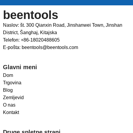
beentools
Naslov: št. 300 Qianxin Road, Jinshanwei Town, Jinshan
District, Šanghaj, Kitajska
Telefon: +86-18020488605
E-pošta: beentools@beentools.com
Glavni meni
Dom
Trgovina
Blog
Zemljevid
O nas
Kontakt
Druge spletne strani