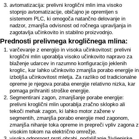
avtomatizacija: prelivni kroglični mlin ima visoko
stopnjo avtomatizacije, običajno je opremljen s
sistemom PLC, ki omogoča natančno delovanje in
nadzor, zmanjša odvisnost od ročnega upravljanja in
zagotavlja učinkovito in stabilno proizvodnjo.
Prednosti prelivnega krogličnega mlina:
varčevanje z energijo in visoka učinkovitost: prelivni
kroglični mlin uporablja visoko učinkovito napravo za
blaženje udarcev in razumno konfiguracijo jeklenih
kroglic, kar lahko učinkovito zmanjša porabo energije in
izboljša učinkovitost mletja. Za razliko od tradicionalne
opreme je njegova poraba energije relativno nizka, kar
pomaga prihraniti stroške energije.
Segmentirani zagon, zmanjšanje porabe energije:
prelivni kroglični mlin uporablja zračno sklopko ali
tekoči mehak zagon, ki lahko motor zažene v
segmentih, zmanjša porabo energije med zagonom,
zmanjša nihanje toka opreme in prepreči vpliv zagona z
visokim tokom na električno omrežje.
visoka odpornost proti obrabi, podaljšanje življenjske