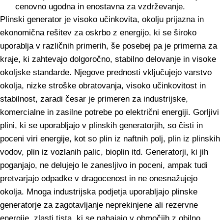
cenovno ugodna in enostavna za vzdrževanje.
Plinski generator je visoko učinkovita, okolju prijazna in
ekonomična rešitev za oskrbo z energijo, ki se široko
uporablja v različnih primerih, še posebej pa je primerna za
kraje, ki zahtevajo dolgoročno, stabilno delovanje in visoke
okoljske standarde. Njegove prednosti vključujejo varstvo
okolja, nizke stroške obratovanja, visoko učinkovitost in
stabilnost, zaradi česar je primeren za industrijske,
komercialne in zasilne potrebe po električni energiji. Gorljivi
plini, ki se uporabljajo v plinskih generatorjih, so čisti in
poceni viri energije, kot so plin iz naftnih polj, plin iz plinskih
vodov, plin iz vozlanih palic, bioplin itd. Generatorji, ki jih
poganjajo, ne delujejo le zanesljivo in poceni, ampak tudi
pretvarjajo odpadke v dragocenost in ne onesnažujejo
okolja. Mnoga industrijska podjetja uporabljajo plinske
generatorje za zagotavljanje neprekinjene ali rezervne
energije, zlasti tista, ki se nahajajo v območjih z obilno