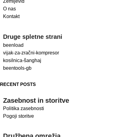
Zemljevid
O nas
Kontakt
Druge spletne strani
beenload
vijak-za-zračni-kompresor
kosilnica-šanghaj
beentools-gb
RECENT POSTS
Zasebnost in storitve
Politika zasebnosti
Pogoji storitve
Družbena omrežja