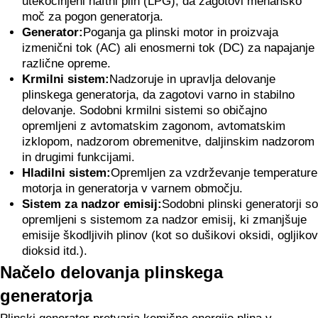
utekočinjeni naftni plin (LPG), da zagotovi mehansko
moč za pogon generatorja.
Generator:
Poganja ga plinski motor in proizvaja
izmenični tok (AC) ali enosmerni tok (DC) za napajanje
različne opreme.
Krmilni sistem:
Nadzoruje in upravlja delovanje
plinskega generatorja, da zagotovi varno in stabilno
delovanje. Sodobni krmilni sistemi so običajno
opremljeni z avtomatskim zagonom, avtomatskim
izklopom, nadzorom obremenitve, daljinskim nadzorom
in drugimi funkcijami.
Hladilni sistem:
Opremljen za vzdrževanje temperature
motorja in generatorja v varnem območju.
Sistem za nadzor emisij:
Sodobni plinski generatorji so
opremljeni s sistemom za nadzor emisij, ki zmanjšuje
emisije škodljivih plinov (kot so dušikovi oksidi, ogljikov
dioksid itd.).
Načelo delovanja plinskega
generatorja