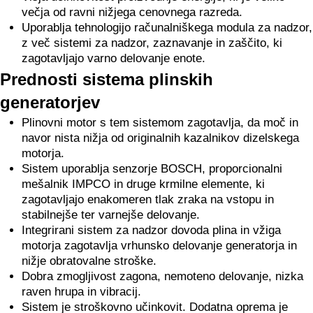
večja od ravni nižjega cenovnega razreda.
Uporablja tehnologijo računalniškega modula za nadzor,
z več sistemi za nadzor, zaznavanje in zaščito, ki
zagotavljajo varno delovanje enote.
Prednosti sistema plinskih
generatorjev
Plinovni motor s tem sistemom zagotavlja, da moč in
navor nista nižja od originalnih kazalnikov dizelskega
motorja.
Sistem uporablja senzorje BOSCH, proporcionalni
mešalnik IMPCO in druge krmilne elemente, ki
zagotavljajo enakomeren tlak zraka na vstopu in
stabilnejše ter varnejše delovanje.
Integrirani sistem za nadzor dovoda plina in vžiga
motorja zagotavlja vrhunsko delovanje generatorja in
nižje obratovalne stroške.
Dobra zmogljivost zagona, nemoteno delovanje, nizka
raven hrupa in vibracij.
Sistem je stroškovno učinkovit. Dodatna oprema je