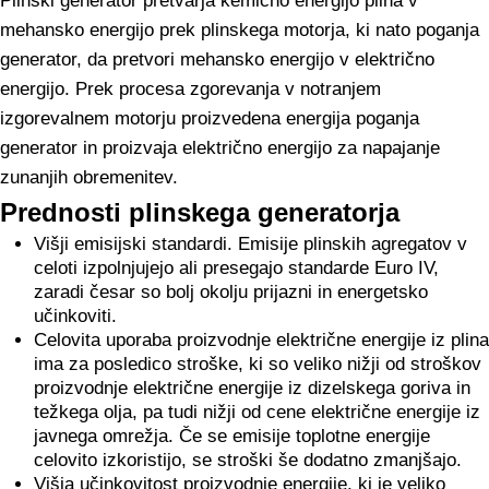
Plinski generator pretvarja kemično energijo plina v
mehansko energijo prek plinskega motorja, ki nato poganja
generator, da pretvori mehansko energijo v električno
energijo. Prek procesa zgorevanja v notranjem
izgorevalnem motorju proizvedena energija poganja
generator in proizvaja električno energijo za napajanje
zunanjih obremenitev.
Prednosti plinskega generatorja
Višji emisijski standardi. Emisije plinskih agregatov v
celoti izpolnjujejo ali presegajo standarde Euro IV,
zaradi česar so bolj okolju prijazni in energetsko
učinkoviti.
Celovita uporaba proizvodnje električne energije iz plina
ima za posledico stroške, ki so veliko nižji od stroškov
proizvodnje električne energije iz dizelskega goriva in
težkega olja, pa tudi nižji od cene električne energije iz
javnega omrežja. Če se emisije toplotne energije
celovito izkoristijo, se stroški še dodatno zmanjšajo.
Višja učinkovitost proizvodnje energije, ki je veliko