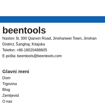
beentools
Naslov: št. 300 Qianxin Road, Jinshanwei Town, Jinshan
District, Šanghaj, Kitajska
Telefon: +86-18020488605
E-pošta: beentools@beentools.com
Glavni meni
Dom
Trgovina
Blog
Zemljevid
O nas