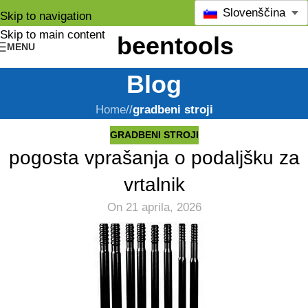
Slovenščina
Skip to navigation
Skip to main content
MENU
Blog
Home
/
gradbeni stroji
GRADBENI STROJI
pogosta vprašanja o podaljšku za
vrtalnik
On 21 aprila, 2026